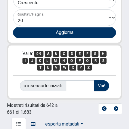
Risultati/Pagina
Vai a:
0-9
A
B
C
D
E
F
G
H
I
J
K
L
M
N
O
P
Q
R
S
T
U
V
W
X
Y
Z
o inserisci le iniziali:
Mostrati risultati da 642 a
661 di 1.683
esporta metadati