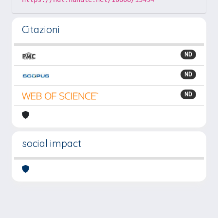
Citazioni
ND
ND
ND
social impact