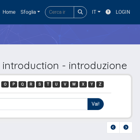
Home
Sfoglia
IT
LOGIN
introduction - introduzione
O
P
Q
R
S
T
U
V
W
X
Y
Z