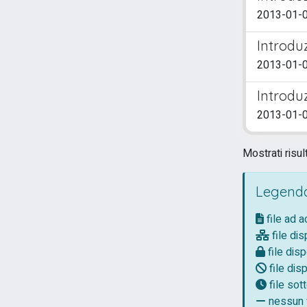
2013-01-0
Introdu
2013-01-01
Introdu
2013-01-01 
Mostrati risul
Legenda
file ad 
file dis
file disp
file disp
file so
nessun f