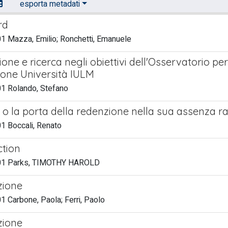
esporta metadati
rd
1 Mazza, Emilio; Ronchetti, Emanuele
ne e ricerca negli obiettivi dell'Osservatorio per
one Università IULM
1 Rolando, Stefano
o o la porta della redenzione nella sua assenza r
1 Boccali, Renato
ction
01 Parks, TIMOTHY HAROLD
zione
 Carbone, Paola; Ferri, Paolo
zione