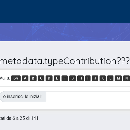
.metadata.typeContribution??? 
Vai a:
0-9
A
B
C
D
E
F
G
H
I
J
K
L
M
N
o inserisci le iniziali:
tati da 6 a 25 di 141