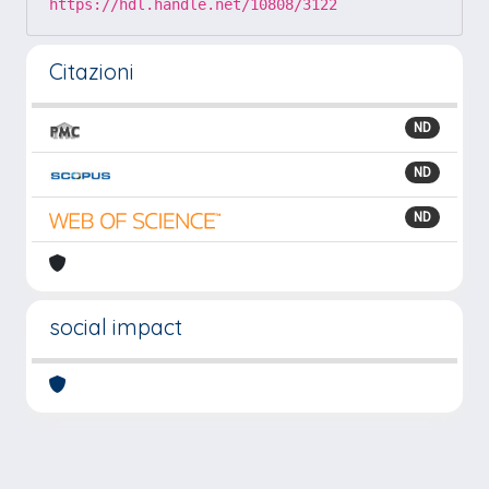
https://hdl.handle.net/10808/3122
Citazioni
ND
ND
ND
social impact