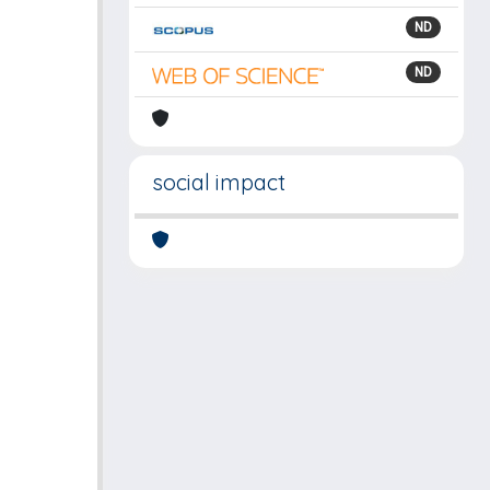
ND
ND
social impact