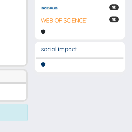
ND
ND
social impact