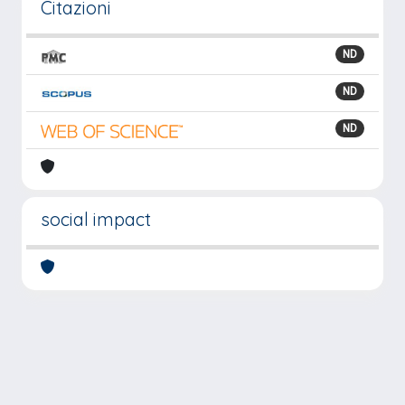
Citazioni
ND
ND
ND
social impact
Powered by
IRIS
-
about IRIS
-
Utilizzo dei cookie
-
Privacy
Copyright © 2026