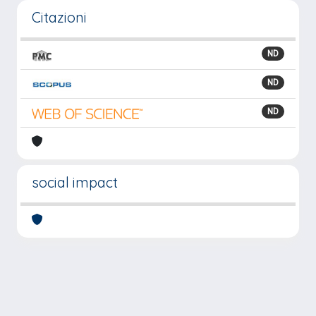
Citazioni
ND
ND
ND
social impact
Powered by
IRIS
-
about IRIS
-