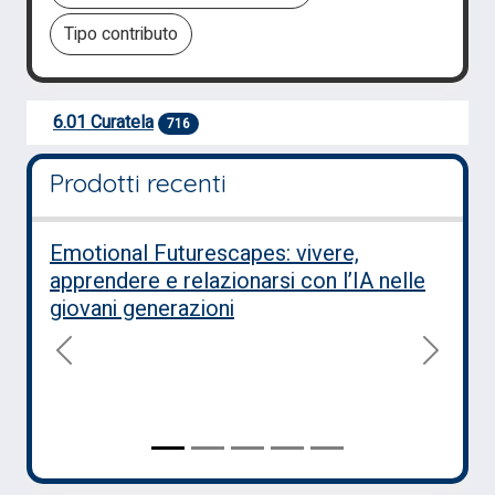
6.01 Curatela
716
Prodotti recenti
Emotional Futurescapes: vivere,
apprendere e relazionarsi con l’IA nelle
giovani generazioni
precedente
success