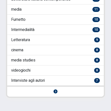
media
11
Fumetto
10
Intermedialità
10
Letteratura
9
cinema
8
media studies
8
videogiochi
8
Interviste agli autori
7