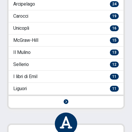
Arcipelago
24
Carocci
19
Unicopli
16
McGraw-Hill
15
Il Mulino
13
Sellerio
12
I libri di Emil
11
Liguori
11