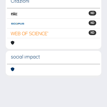
Citazioni
ND
ND
ND
social impact
Powered by
IRIS
-
about IRIS
-
Utilizzo dei cookie
-
Privacy
Copyright © 2026