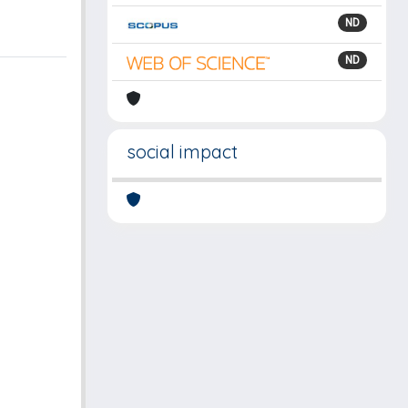
ND
ND
social impact