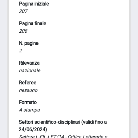
Pagina iniziale
207
Pagina finale
208
N. pagine
2
Rilevanza
nazionale
Referee
nessuno
Formato
A stampa
Settori scientifico-disciplinari (validi fino a
24/06/2024)
Settore L-FIL-LET/14 - Critica Letteraria e