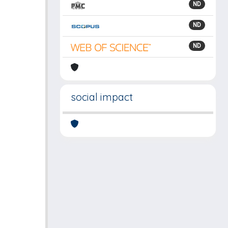
ND
ND
ND
social impact