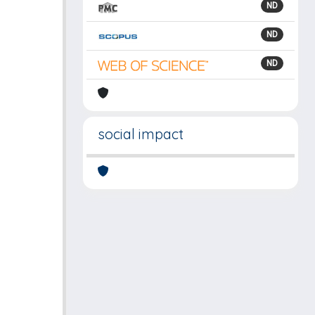
ND
ND
ND
social impact