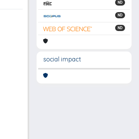
ND
ND
ND
social impact