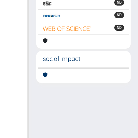
ND
ND
ND
social impact