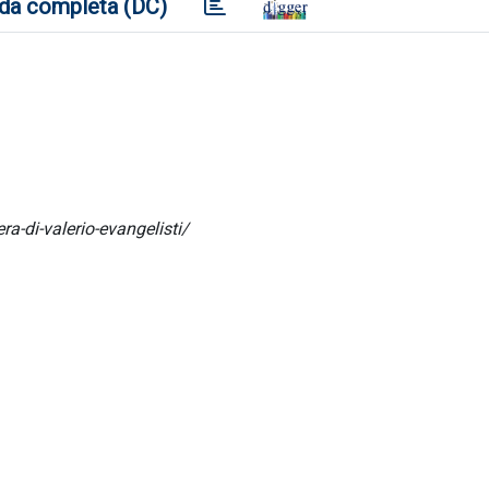
da completa (DC)
ra-di-valerio-evangelisti/