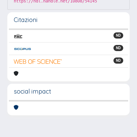
https://hdl.handle.net/10808/54145
Citazioni
ND
ND
ND
social impact