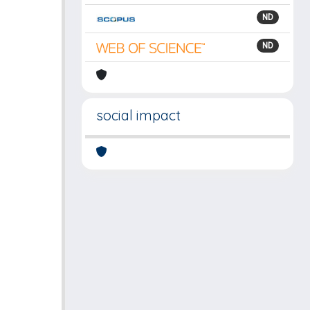
ND
ND
social impact