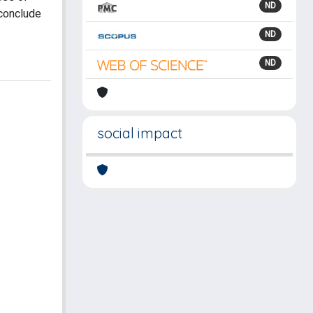
ND
 conclude
ND
ND
social impact