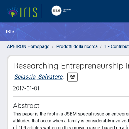
IRIS
APEIRON Homepage
Prodotti della ricerca
1 - Contributi
Researching Entrepreneurship i
Sciascia, Salvatore
;
2017-01-01
Abstract
This paper is the first in a JSBM special issue on entreprene
attitudes that occur when a family is considerably involved
of 109 articles written on this growing issue, based on a