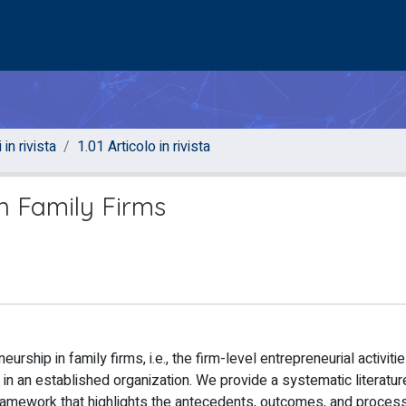
 in rivista
1.01 Articolo in rivista
n Family Firms
urship in family firms, i.e., the firm-level entrepreneurial activiti
 in an established organization. We provide a systematic literatu
 framework that highlights the antecedents, outcomes, and proces