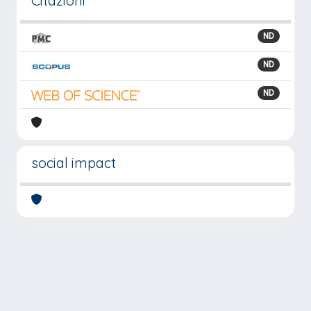
Citazioni
ND
ND
ND
social impact
Powered by
IRIS
-
about IRIS
-
Utilizzo dei cookie
-
Privacy
Copyright © 2026