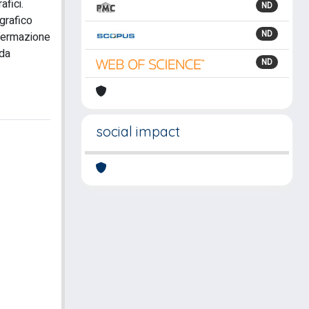
fici.
ND
ografico
ND
ffermazione
 da
ND
social impact