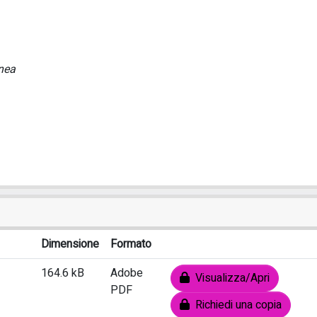
anea
Dimensione
Formato
164.6 kB
Adobe
Visualizza/Apri
PDF
Richiedi una copia