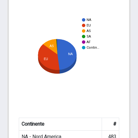
NA
EU
AS
SA
AF
AS
Contin…
NA
EU
Continente
#
NA - Nord America
483