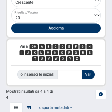
Risultati/Pagina
Vai a:
0-9
A
B
C
D
E
F
G
H
I
J
K
L
M
N
O
P
Q
R
S
T
U
V
W
X
Y
Z
o inserisci le iniziali:
Mostrati risultati da 4 a 4 di
4
esporta metadati