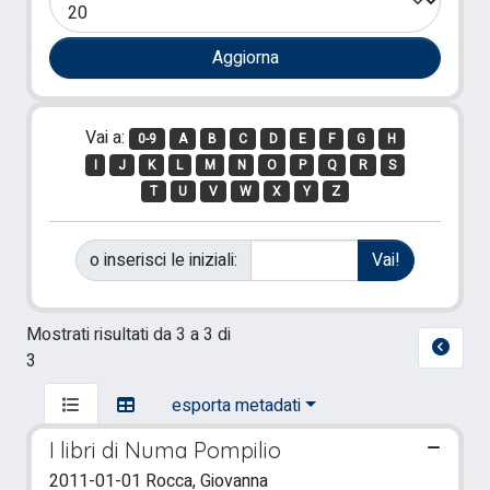
Vai a:
0-9
A
B
C
D
E
F
G
H
I
J
K
L
M
N
O
P
Q
R
S
T
U
V
W
X
Y
Z
o inserisci le iniziali:
Mostrati risultati da 3 a 3 di
3
esporta metadati
I libri di Numa Pompilio
2011-01-01 Rocca, Giovanna