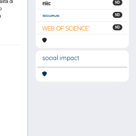
lità di
ND
o
ND
a
ND
social impact