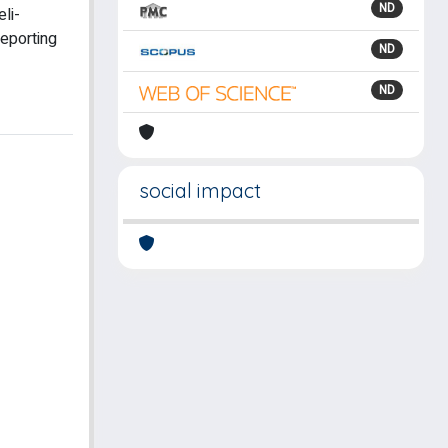
ND
li-
reporting
ND
ND
social impact