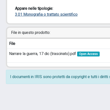
Appare nelle tipologie:
3.01 Monografia o trattato scientifico
File in questo prodotto:
File
Narrare la guerra, 17 dic (trascinato).pdf
Open Access
I documenti in IRIS sono protetti da copyright e tutti i diritt
Powered by
IRIS
-
about IRIS
-
Utilizzo dei cookie
-
Pr