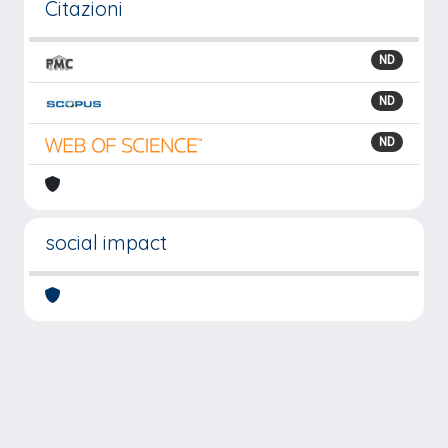
Citazioni
ND
ND
ND
social impact
Powered by
IRIS
-
about IRIS
-
Utilizzo dei cookie
-
Privacy
Copyright © 2026