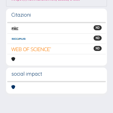
Citazioni
ND
ND
ND
social impact