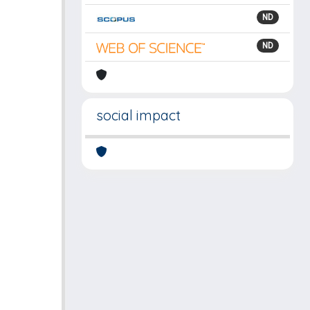
ND
ND
social impact