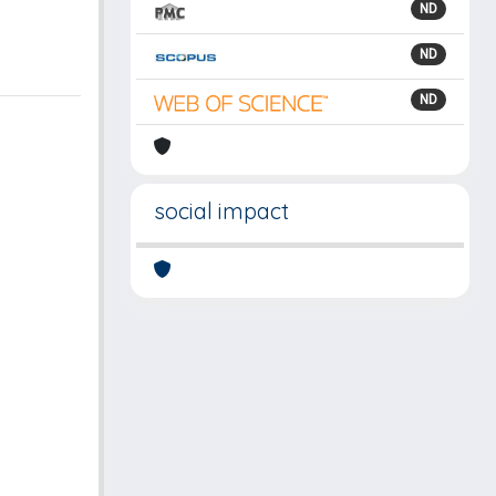
ND
ND
ND
social impact