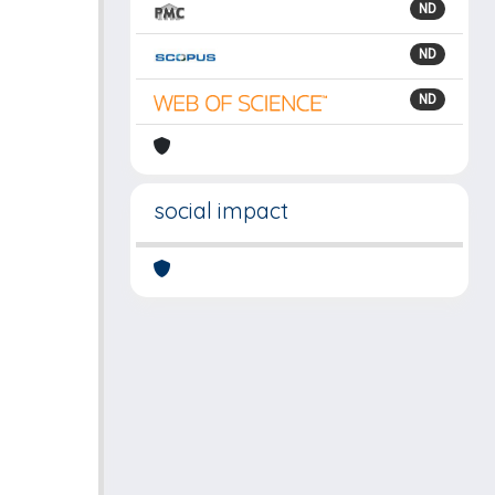
ND
ND
ND
social impact