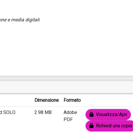
one e media digitali
Dimensione
Formato
ed SOLO
2.98 MB
Adobe
Visualizza/Apri
PDF
Richiedi una copia