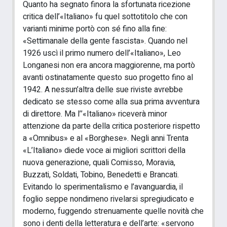
Quanto ha segnato finora la sfortunata ricezione
critica dell’«Italiano» fu quel sottotitolo che con
varianti minime portò con sé fino alla fine:
«Settimanale della gente fascista». Quando nel
1926 uscì il primo numero dell’«Italiano», Leo
Longanesi non era ancora maggiorenne, ma portò
avanti ostinatamente questo suo progetto fino al
1942. A nessun’altra delle sue riviste avrebbe
dedicato se stesso come alla sua prima avventura
di direttore. Ma l’’«Italiano» riceverà minor
attenzione da parte della critica posteriore rispetto
a «Omnibus» e al «Borghese». Negli anni Trenta
«L’Italiano» diede voce ai migliori scrittori della
nuova generazione, quali Comisso, Moravia,
Buzzati, Soldati, Tobino, Benedetti e Brancati.
Evitando lo sperimentalismo e l’avanguardia, il
foglio seppe nondimeno rivelarsi spregiudicato e
moderno, fuggendo strenuamente quelle novità che
sono i denti della letteratura e dell’arte: «servono