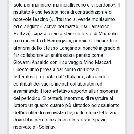
solo per mangiare, ma ingialliscono e si perdono». Il
risultato è una testata ricca di contraddizioni e di
notevole fascino («L’Italiano si vende moltissimo,
ed è seguito», scrive nel marzo 1931 all’amico
Pellizzi), capace di accostare un testo di Mussolini
a un racconto di Hemingway, poesie di Ungaretti ad
aforismi dello stesso Longanesi, nonché in grado di
far collaborare un antifascista pentito come
Giovanni Ansaldo con il selvaggio Mino Maccari.
Questo libro prova a dar conto dell’idea di
letteratura proposta dall’«Italiano», studiando i
contributi dei suoi principali collaboratori ed
esaminando il loro effettivo apporto alla fisionomia
del periodico. Si tenterà, insomma, di restituire al
lettore un quadro quanto più sintetico ed esauriente
dell’identità di una rivista che, nelle storie letterarie ,
dovrebbe occupare almeno lo stesso spazio
riservato a «Solaria».