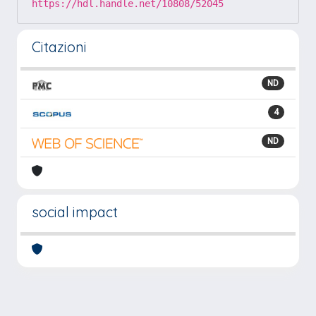
https://hdl.handle.net/10808/52045
Citazioni
ND
4
ND
social impact