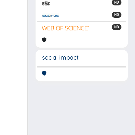
ND
ND
ND
social impact