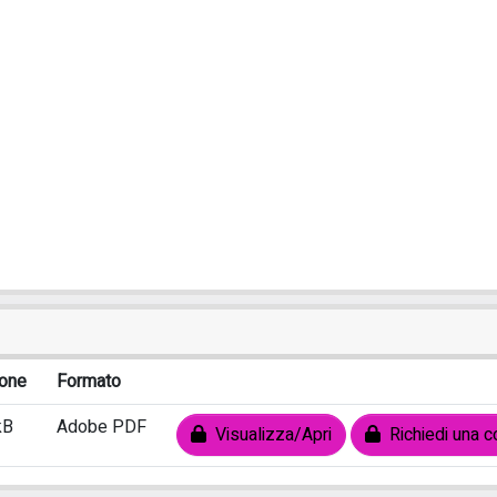
one
Formato
kB
Adobe PDF
Visualizza/Apri
Richiedi una c