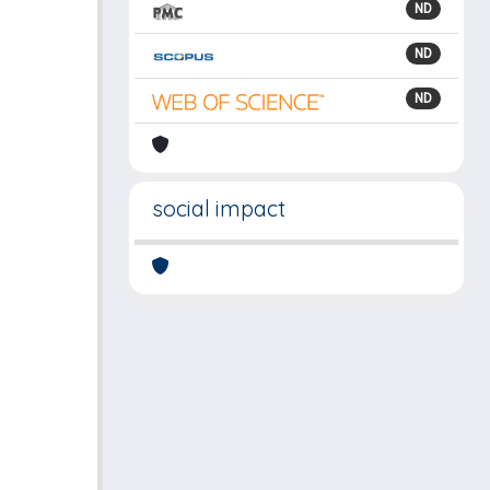
ND
ND
ND
social impact