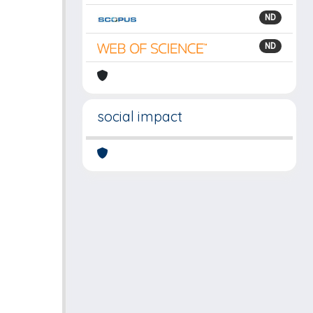
ND
ND
social impact