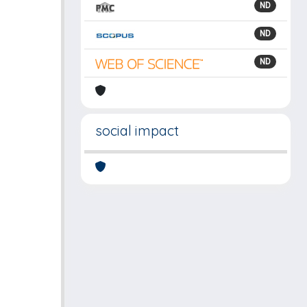
ND
ND
ND
social impact