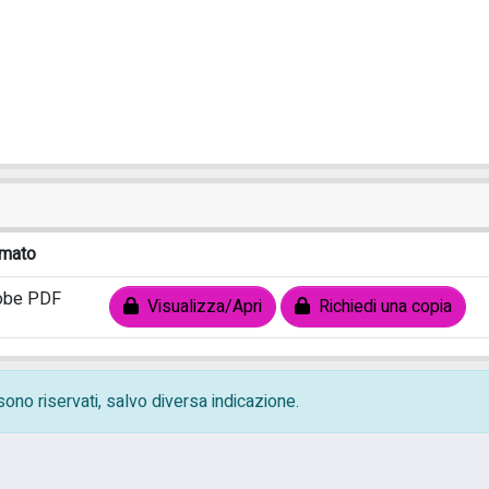
mato
obe PDF
Visualizza/Apri
Richiedi una copia
i sono riservati, salvo diversa indicazione.