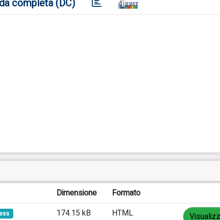
da completa (DC)
Dimensione
Formato
174.15 kB
HTML
ess
Visualiz