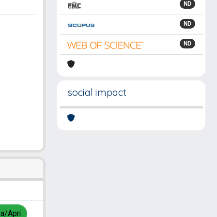
ND
ND
ND
social impact
za/Apri