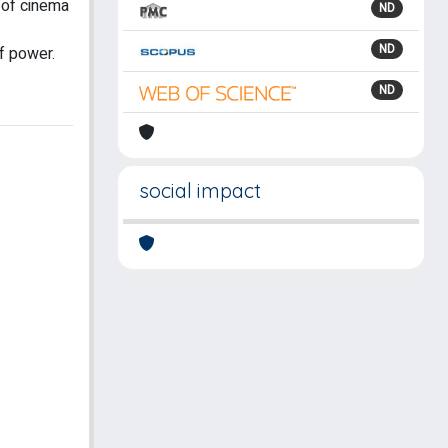
t of cinema
ND
ND
of power.
ND
social impact