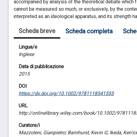
accompanied by analysis of the theoretical debate which fo
cannot be measured so much, or exclusively, by the content
interpreted as an ideological apparatus, and its strength h
Scheda breve
Scheda completa
Sche
Lingua/e
Inglese
Data di pubblicazione
2015
DOI
https://dx.doi.org/10.1002/9781118541555
URL
http://onlinelibrary.wiley.com/book/10.1002/978111
Curatore/i
Mazzoleni, Gianpietro; Barnhurst, Kevin G; Ikeda, Ken'ic