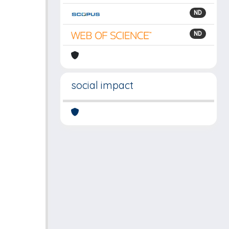
ND
ND
social impact