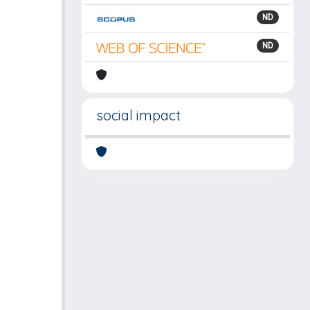
ND
ND
social impact