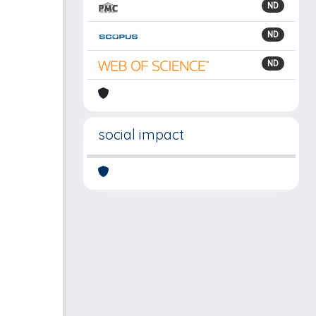
ND
ND
ND
social impact