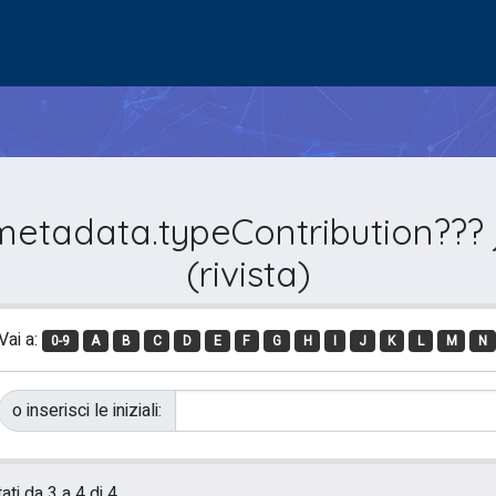
metadata.typeContribution??? j
(rivista)
Vai a:
0-9
A
B
C
D
E
F
G
H
I
J
K
L
M
N
o inserisci le iniziali:
ati da 3 a 4 di 4