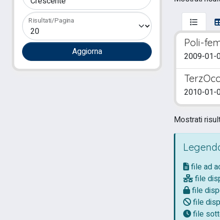
Risultati/Pagina
Poli-fe
2009-01-01
TerzOcc
2010-01-01
Mostrati risult
Legenda
file ad 
file dis
file disp
file disp
file so