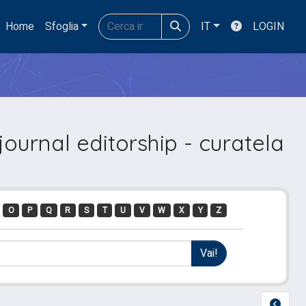
Home
Sfoglia
IT
LOGIN
ournal editorship - curatela
O
P
Q
R
S
T
U
V
W
X
Y
Z