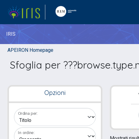
IRIS
APEIRON Homepage
Sfoglia per ???browse.type.
Opzioni
Ordina per:
In ordine:
Mostrati risult