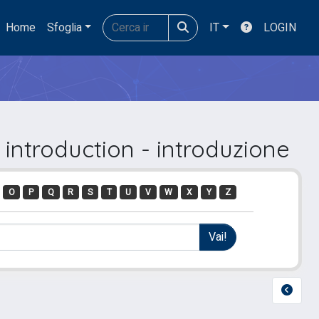
Home
Sfoglia
IT
LOGIN
introduction - introduzione
O
P
Q
R
S
T
U
V
W
X
Y
Z