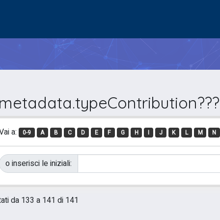
.metadata.typeContribution??? 
Vai a:
0-9
A
B
C
D
E
F
G
H
I
J
K
L
M
N
o inserisci le iniziali:
tati da 133 a 141 di 141