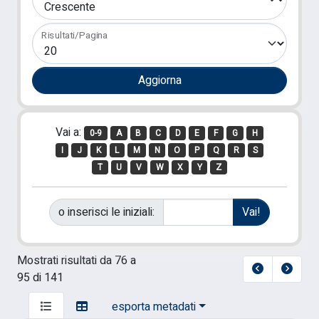
Risultati/Pagina
Vai a:
0-9
A
B
C
D
E
F
G
H
I
J
K
L
M
N
O
P
Q
R
S
T
U
V
W
X
Y
Z
o inserisci le iniziali:
Mostrati risultati da 76 a
95 di 141
esporta metadati