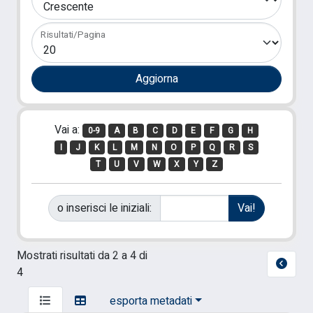
Risultati/Pagina
Vai a:
0-9
A
B
C
D
E
F
G
H
I
J
K
L
M
N
O
P
Q
R
S
T
U
V
W
X
Y
Z
o inserisci le iniziali:
Mostrati risultati da 2 a 4 di
4
esporta metadati