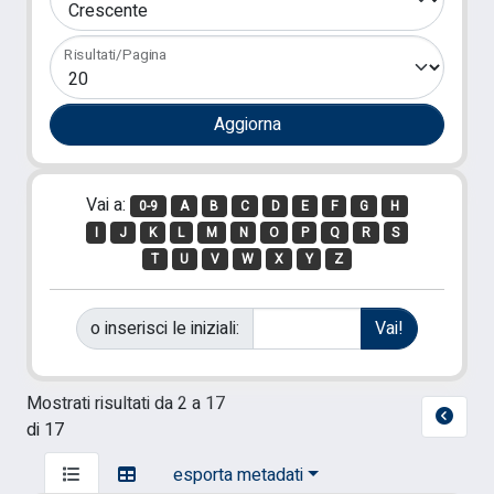
Risultati/Pagina
Vai a:
0-9
A
B
C
D
E
F
G
H
I
J
K
L
M
N
O
P
Q
R
S
T
U
V
W
X
Y
Z
o inserisci le iniziali:
Mostrati risultati da 2 a 17
di 17
esporta metadati