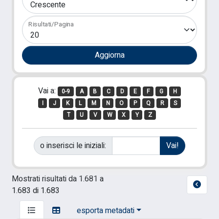
Risultati/Pagina
Vai a:
0-9
A
B
C
D
E
F
G
H
I
J
K
L
M
N
O
P
Q
R
S
T
U
V
W
X
Y
Z
o inserisci le iniziali:
Mostrati risultati da 1.681 a
1.683 di 1.683
esporta metadati