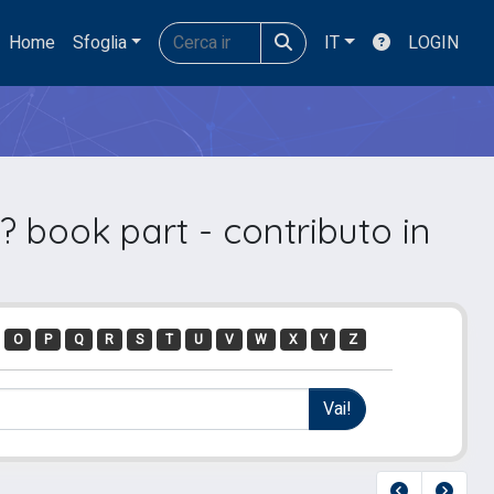
Home
Sfoglia
IT
LOGIN
 book part - contributo in
O
P
Q
R
S
T
U
V
W
X
Y
Z