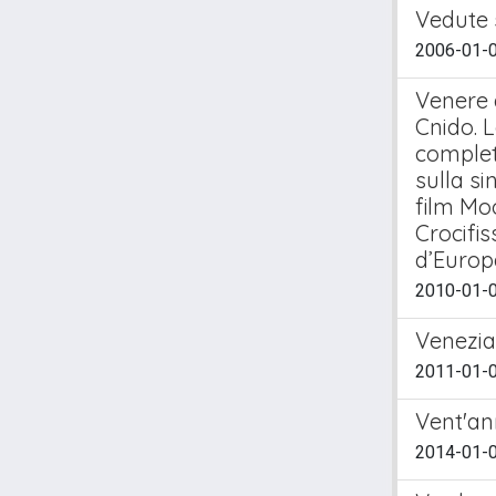
Vedute 
2006-01-0
Venere d
Cnido. L
complet
sulla si
film Moo
Crocifis
d’Europ
2010-01-0
Venezia
2011-01-
Vent'an
2014-01-0