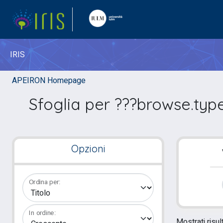
IRIS
APEIRON Homepage
Sfoglia per ???browse.typ
Opzioni
Ordina per:
In ordine:
Mostrati risul