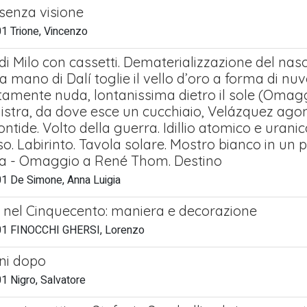
senza visione
1 Trione, Vincenzo
i Milo con cassetti. Dematerializzazione del naso
a mano di Dalí toglie il vello d’oro a forma di n
amente nuda, lontanissima dietro il sole (Omaggio
nistra, da dove esce un cucchiaio, Velázquez agon
ntide. Volto della guerra. Idillio atomico e urani
so. Labirinto. Tavola solare. Mostro bianco in un
a - Omaggio a René Thom. Destino
1 De Simone, Anna Luigia
 nel Cinquecento: maniera e decorazione
01 FINOCCHI GHERSI, Lorenzo
ni dopo
1 Nigro, Salvatore