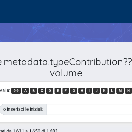
e.metadata.typeContribution???
volume
Vai a:
0-9
A
B
C
D
E
F
G
H
I
J
K
L
M
N
o inserisci le iniziali:
tati da 1.631 a 1.650 di 1.683