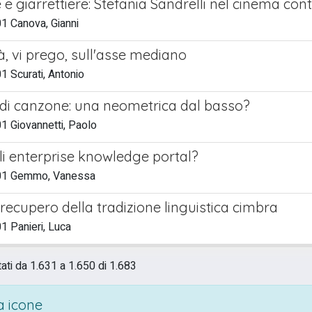
 e giarrettiere: Stefania Sandrelli nel cinema c
1 Canova, Gianni
à, vi prego, sull'asse mediano
 Scurati, Antonio
o di canzone: una neometrica dal basso?
1 Giovannetti, Paolo
li enterprise knowledge portal?
01 Gemmo, Vanessa
 recupero della tradizione linguistica cimbra
 Panieri, Luca
tati da 1.631 a 1.650 di 1.683
 icone