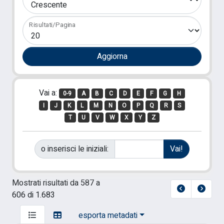
Risultati/Pagina
Vai a:
0-9
A
B
C
D
E
F
G
H
I
J
K
L
M
N
O
P
Q
R
S
T
U
V
W
X
Y
Z
o inserisci le iniziali:
Mostrati risultati da 587 a
606 di 1.683
esporta metadati